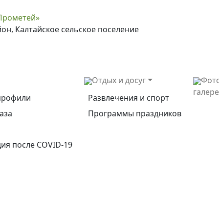
Прометей»
йон, Калтайское сельское поселение
Отдых и досуг
Фот
галер
профили
Развлечения и спорт
аза
Программы праздников
ия после COVID-19