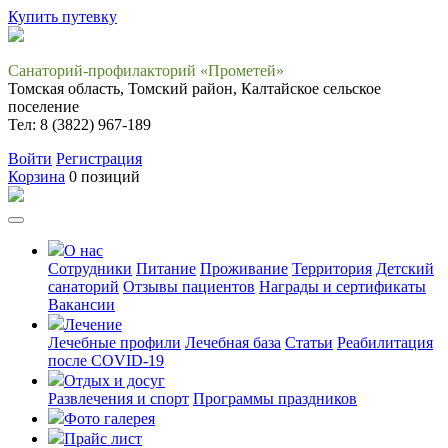
Купить путевку
Санаторий-профилакторий «Прометей»
Томская область, Томский район, Калтайское сельское
поселение
Тел: 8 (3822) 967-189
Войти
Регистрация
Корзина
0 позиций
О нас
Сотрудники
Питание
Проживание
Территория
Детский
санаторий
Отзывы пациентов
Награды и сертификаты
Вакансии
Лечение
Лечебные профили
Лечебная база
Статьи
Реабилитация
после COVID-19
Отдых и досуг
Развлечения и спорт
Программы праздников
Фото галерея
Прайс лист