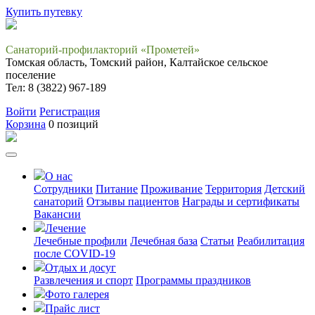
Купить путевку
Санаторий-профилакторий «Прометей»
Томская область, Томский район, Калтайское сельское
поселение
Тел: 8 (3822) 967-189
Войти
Регистрация
Корзина
0 позиций
О нас
Сотрудники
Питание
Проживание
Территория
Детский
санаторий
Отзывы пациентов
Награды и сертификаты
Вакансии
Лечение
Лечебные профили
Лечебная база
Статьи
Реабилитация
после COVID-19
Отдых и досуг
Развлечения и спорт
Программы праздников
Фото галерея
Прайс лист