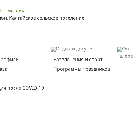
Прометей»
йон, Калтайское сельское поселение
Отдых и досуг
Фот
галер
профили
Развлечения и спорт
аза
Программы праздников
ия после COVID-19